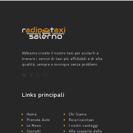
TARIFFA
PREVENTIVI
PRENOTA IL
TUO TAXI
T&C -PPD
Abbiamo creato il nostro taxi per aiutarti a
trovare i servizi di taxi più affidabili e di alta
qualità, sempre e ovunque senza problemi.
Links principali
Home
Chi Siamo
Prenota Auto
Ricaricaintaxi
Le News
I nostri vantaggi
Contatti
Alla scoperta della