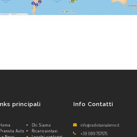
inks principali
Info Contatti
Home
Chi Siamo
info@radiotaxisalerno.it
Prenota Auto
Ricaricaintaxi
+39 089 757575
Le News
I nostri vantaggi