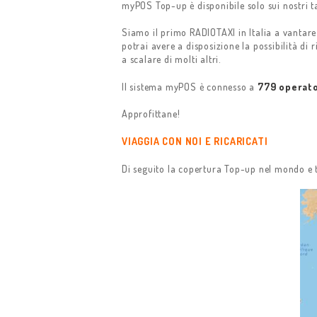
myPOS Top-up è disponibile solo sui nostri tax
TARIFFA
Siamo il primo RADIOTAXI in Italia a vantare 
potrai avere a disposizione la possibilità di r
a scalare di molti altri.
PREVENTIVI
Il sistema myPOS è connesso a
779 operato
PRENOTA IL TUO
Approfittane!
TAXI
VIAGGIA CON NOI E RICARICATI
T&C -PPD
Di seguito la copertura Top-up nel mondo e tu