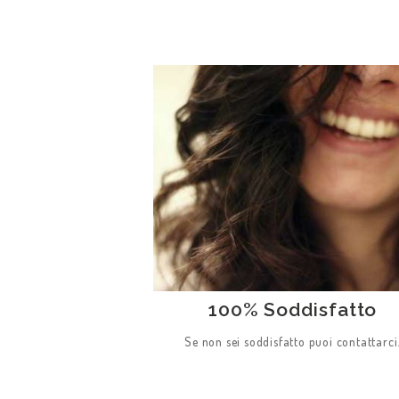
HOME
CHI SIAMO
TARIFFA
PREVENTIVI
PRENOTA IL TUO
100% Soddisfatto
TAXI
Se non sei soddisfatto puoi contattarci
T&C -PPD