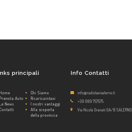
inks principali
Info Contatti
Home
Chi Siamo
info@radiotaxisalerno.it
Prenota Auto
Ricaricaintaxi
+39 089 757575
Le News
I nostri vantaggi
Contatti
Alla scoperta
Via Nicola Granati 6A/B SALERNO
della provincia